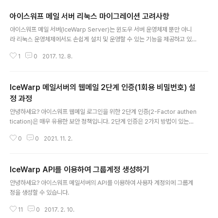
아이스워프 메일 서버 리눅스 마이그레이션 고려사항
글 내용
아이스워프 메일 서버(IceWarp Server)는 윈도우 서버 운영체제 뿐만 아니
라 리눅스 운영체제에서도 손쉽게 설치 및 운영할 수 있는 기능을 제공하고 있
습니다. 기존 윈도우 서버에서 운영하고 있던 아이스워프 메일 서버를 리눅스
1
0
2017. 12. 8.
운영체제로 변경하기 위해서는 다양한 환경 및 조건을 검토해야 합니다. 본 자
료에서는 윈도우 서버에서 리눅스 서버로 마이그레이션할 때 필요한 요구사항,
운영체제가 변경되면서 발생할 수 밖에 없는 이슈, 마이그레이션 절차 등에 대
IceWarp 메일서버의 웹메일 2단계 인증(1회용 비밀번호) 설
해서 설명합니다. 1. 아이스워프 메일 서버 운영체제 간의 비교 아이스워프 메일
서버 - 특징 윈도우 서버용 리눅스용 제품 지원하는 운영체제 Windows 7, 8
정 과정
글 내용
x, 10 Windows Server 2003, 2008, 2012, 2016 Debian ..
안녕하세요? 아이스워프 웹메일 로그인을 위한 2단계 인증(2-Factor authen
tication)은 매우 유용한 보안 정책입니다. 2단계 인증은 2가지 방법이 있는데
가장 많이 사용하는 방법은 IceWarp Authentication 어플을 사용하여 일회
0
0
2021. 11. 2.
용비밀번호(어플에서 OTP)를 발급받아 인증하는 것입니다. 다른 방법은 SMS
문자메시지를 이용하는 방법이 있습니다. 이는 SMS 문자발송 게이트웨이 구축
및 통합 작업이 필요합니다. IceWarp 2단계 인증 어플은 안드로이드 및 iOS
IceWarp API를 이용하여 그룹계정 생성하기
어플이 제공되고 있습니다. 안드로이드의 경우 구글 플레이스토어에서 IceWar
글 내용
p로 검색하여 IceWarp Authenication 어플을 설치하면 됩니다. 메일서버 단
안녕하세요? 아이스워프 메일서버의 API를 이용하여 사용자 계정외에 그룹계
에서 각 도메인 정보에 가면 도메인 탭에서 2-f..
정을 생성할 수 있습니다.
11
0
2017. 2. 10.