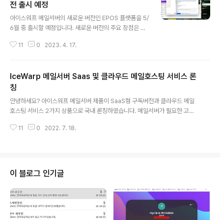
전 출시 예정
글 내용
아이스워프 메일서버의 새로운 버전인 EPOS 플랫폼을 5/
6월 중 출시할 예정입니다. 새로운 버전의 주요 장점은 다
음과 같습니다: 고해상도의 여러대의 모니터 화면에서 제
11
0
2023. 4. 17.
품을 사용할 수 있는 새로운 인터페이스 다음과 같은 모바
일 기기에서 고객에게 동일한 사용자 경험을 제공할 수 있
도록 사용자 인터페이스 준비 (PC, 태블릿과 스마트폰에서
IceWarp 메일서버 Saas 및 클라우드 메일호스팅 서비스 론
의 동일한 인터페이스) EPOS 세대와 함께, 우리는 Andr
oid 및 iOS용으로 완전히 재설계된 IceWarp 애플리케이
칭
글 내용
션도 출시합니다. 올 한해 점진적으로 개선할 것이고 고객
안녕하세요? 아이스워프 메일서버 제품이 SaaS형 구독버전과 클라우드 메일
들이 웹 클라이언트와 태블릿 등에서 같은 인터페이스로
호스팅 서비스 2가지 상품으로 국내 론칭하였습니다. 메일서버가 필요한 고객
이메일을 사용할 수 있도록 진화할 것입니다. 첨부 파일 열
은 사내 자체 서버나 VM에 설치형 구독버전인 아이스워프 SaaS 제품을 설치
기 추적, 암호 보호 및 무효화 기능을 포함한 공유 및 데이
11
0
2022. 7. 18.
하여 직접 운영하거나, 아이스워프 데이터센터내에 구축한 클라우드 서비스를
터에 대한 새로운 제어 기능..
선택하여 자사의 메일 서비스를 이용하실 수 있습니다. 구글 워크스페이스나 M
S365의 메일서비스와 같이 사용자는 아무런 소프트웨어나 하드웨어 구축없이
아이스워프의 클라우드 서비스를 이용하실 수 있으며, 사내에 직접 설치하여 모
든 서비스를 직접 운영관리하는 구축형 SaaS 제품을 선태할 수 있습니다. (주)
이 블로그 인기글
소프트메일은 이 2가지 메일 서비스를 2022년 7월 부터 정식으로 시작하였습
니다. 자세한 사항은 https:..