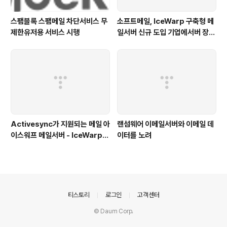
스팸블록 스팸메일 차단서비스 무
소프트메일, IceWarp 구축형 메
제한유저용 서비스 시행
일서버 신규 도입 기업에서버 장비
무상 지원 프로모션 실시
Activesync가 지원되는 메일 아
랜섬웨어 이메일서버와 이메일 데
이스워프 메일서버 - IceWarp
이터를 노려
신청하세요
의안내
티스토리
로그인
고객센터
© Daum Corp.