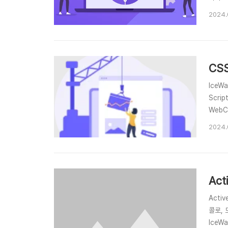
니다. 
2024.
고해 드
CS
IceW
Scri
WebC
딥 캐슬
2024.
14.0
Ac
Acti
콜로, 
IceW