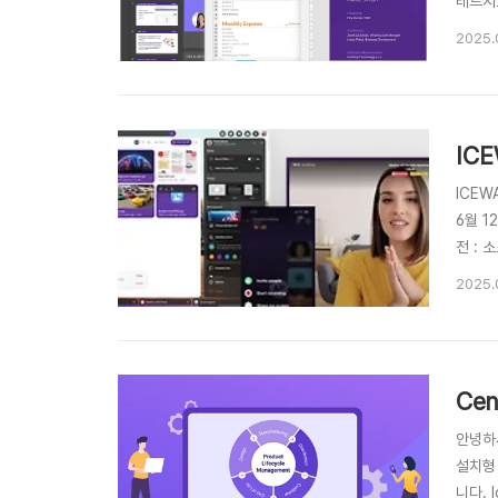
레드시
은 별
2025.
업 기
IC
ICEW
6월 
전 :
니다.
2025.
대화형
Ce
안녕하세
설치형 
니다. 