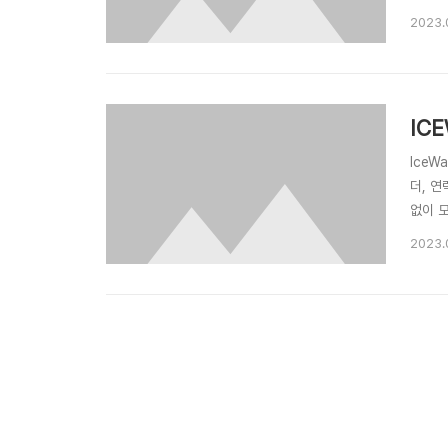
메일서
2023.
게 동기
IC
IceW
더, 
없이 
입니다
2023.
다. 확